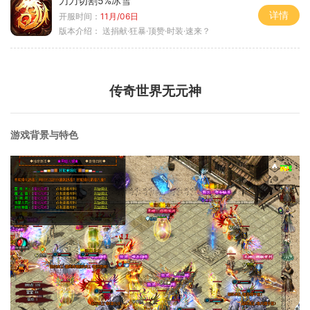
刀刀切割5%冰雪
详情
开服时间：
11月/06日
版本介绍：
送捐献·狂暴·顶赞·时装·速来？
传奇世界无元神
游戏背景与特色