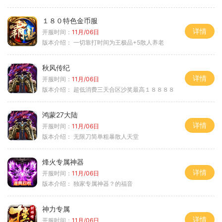
１８０特色金币服
详情
开服时间：
11月/06日
版本介绍：
一切靠打时间为王极品+5散人养老
秋风传纪
详情
开服时间：
11月/06日
版本介绍：
超低消费三天合区沙奖最高１８８８８
鸿蒙27大陆
详情
开服时间：
11月/06日
版本介绍：
无限刀简单粗暴散人天堂
烽火专属神器
详情
开服时间：
11月/06日
版本介绍：
独家专属神器？的福音
神力专属
详情
开服时间：
11月/06日