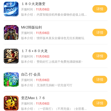
１８０火龙微变
详情
开服时间：
11月/06日
版本介绍：
内置智能挂机终极全爆物价超值上线送神器
Mir2韩版仙剑
详情
开服时间：
11月/06日
版本介绍：
情怀版本真实全爆绿色无坑长期耐玩
１７６+８０火龙
详情
开服时间：
11月/06日
版本介绍：
赞助好打上线就干免费泡满级独家-
自己·打·会员
详情
开服时间：
11月/06日
版本介绍：
无顶榜无捐献一切充值可打
变态Max１７６
详情
开服时间：
11月/06日
版本介绍：
（一切靠打）（不用充值）（全部看脸）