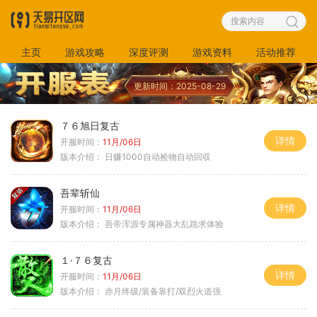
主页
游戏攻略
深度评测
游戏资料
活动推荐
更新时间：2025-08-29
７６旭日复古
详情
开服时间：
11月/06日
版本介绍：
日赚1000自动捡物自动回収
吾辈斩仙
详情
开服时间：
11月/06日
版本介绍：
吾帝浑源专属神器大乱跪求体验
１·７６复古
详情
开服时间：
11月/06日
版本介绍：
赤月终级/装备靠打/双烈火道强