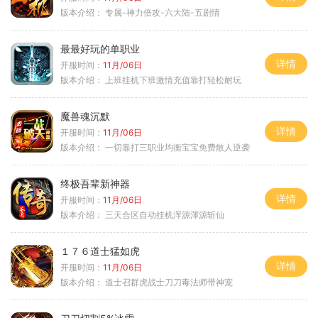
版本介绍：
专属-神力倍攻-六大陆-五剧情
最最好玩的单职业
详情
开服时间：
11月/06日
版本介绍：
上班挂机下班激情充值靠打轻松耐玩
魔兽魂沉默
详情
开服时间：
11月/06日
版本介绍：
一切靠打三职业均衡宝宝免费散人逆袭
终极吾辈新神器
详情
开服时间：
11月/06日
版本介绍：
三天合区自动挂机浑源渾源斩仙
１７６道士猛如虎
详情
开服时间：
11月/06日
版本介绍：
道士召群虎战士刀刀毒法师带神宠