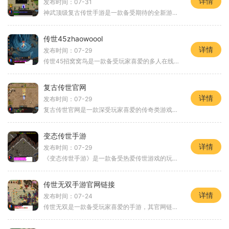
详情
发布时间：07-31
神武顶级复古传世手游是一款备受期待的全新游戏力作，为广大玩家带来了一场视觉和游戏体验的双重盛宴。该游戏以复古传世为背景，通过细致入微的画面和刺激的玩法，将经典的武
传世45zhaowoool
详情
发布时间：07-29
传世45招窝窝鸟是一款备受玩家喜爱的多人在线角色扮演游戏。它以其丰富的游戏玩法和精美的游戏画面吸引了众多玩家的关注和热爱。今天，我们将为大家详细介绍传世45招窝窝鸟的具
复古传世官网
详情
发布时间：07-29
复古传世官网是一款深受玩家喜爱的传奇类游戏，游戏以其独特的复古风格，让玩家重回经典的游戏年代。本文将为大家详细介绍复古传世官网的各种玩法，带您领略这款经典游戏的魅
变态传世手游
详情
发布时间：07-29
《变态传世手游》是一款备受热爱传世游戏的玩家们期待已久的手游。作为经典传世游戏的移动版，该游戏还原了传世的经典副本、多样化的职业选择和刺激的PK玩法，让玩家能够随时随
传世无双手游官网链接
详情
发布时间：07-24
传世无双是一款备受玩家喜爱的手游，其官网链接为传世无双手游官网。在这款游戏中，玩家将扮演一位勇敢的战士，踏上充满挑战的冒险之旅。游戏的玩法丰富多样，让玩家能够尽情