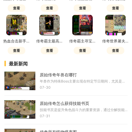
查看
查看
查看
查看
热血合击新手攻略
传奇霸主最高几转
传奇霸主寻宝任务攻略图文
传奇世界屠夫去哪里了
查看
查看
查看
查看
最新新闻
原始传奇年兽在哪打
年兽作为特殊Boss主要出现在特定节日期间，尤其是春节附近。玩家可以在游戏主城及周边副本区域寻找年兽的身影，其中主城东南角和北方试炼之地是较为常见的出现地点。年兽的刷新
07-30
原始传奇怎么获得技能书页
技能书页是提升角色战斗力的重要资源，通过分解技能书可以获得技能书页。尸王争夺战是获取技能书的常规方式，玩家可以在特定时间参与这项日常活动，击败尸王后有机会获得各类
07-31
传奇所有怪物爆率图