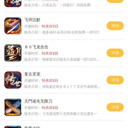
版本介绍：
只卖会员〉一切靠打〉升级免费〉
飞羽沉默
详情
开服时间：
10月/03日
版本介绍：
超多福利·会员沙捐·全部免费·一切可打
８０飞龙合击
详情
开服时间：
10月/03日
版本介绍：
独家版无沙捐永久保值爆一切1:2000回2
复古灵宠
详情
开服时间：
10月/03日
版本介绍：
拾取鉴定铭文ＢＵＦＦ宝宝牛逼暗黑属性
天門迷失无限刀
详情
开服时间：
10月/03日
版本介绍：
０充领顶赞０充得终极０充玩通关一