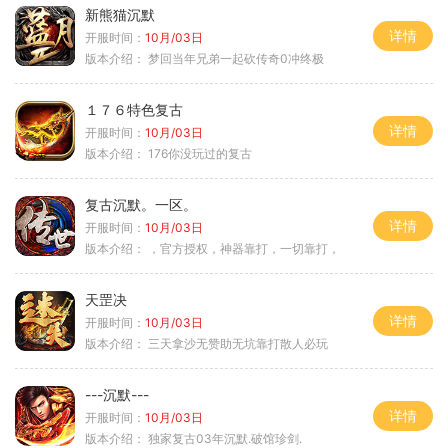
新熊猫沉默
详情
开服时间：
10月/03日
版本介绍：
梦回当年兄弟一起砍传奇0冲终极
１７６特色复古
详情
开服时间：
10月/03日
版本介绍：
176你没玩过的复古
复古沉默。一区。
详情
开服时间：
10月/03日
版本介绍：
，官方授权，神器靠打，一切靠打，
天罡决
详情
开服时间：
10月/03日
版本介绍：
三天拿沙无赞助无坑靠打散人必玩
---沉默---
详情
开服时间：
10月/03日
版本介绍：
独家复古03年沉默.破馆珍剑.