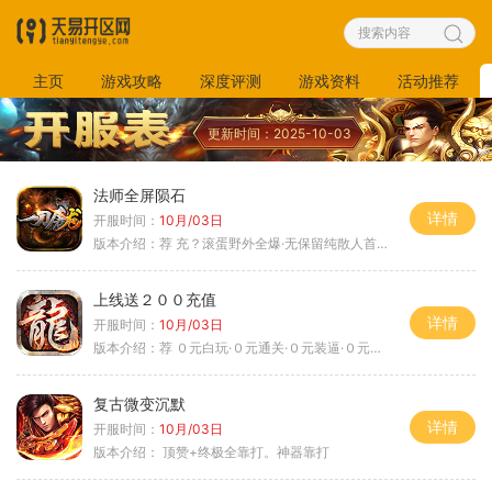
主页
游戏攻略
深度评测
游戏资料
活动推荐
更新时间：2025-10-03
法师全屏陨石
详情
开服时间：
10月/03日
版本介绍：
荐 充？滚蛋野外全爆·无保留纯散人首秀
上线送２００充值
详情
开服时间：
10月/03日
版本介绍：
荐 ０元白玩·０元通关·０元装逼·０元满赞
复古微变沉默
详情
开服时间：
10月/03日
版本介绍：
顶赞+终极全靠打。神器靠打