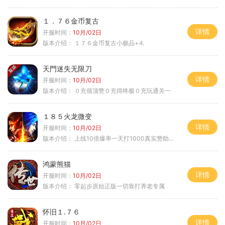
１．７６金币复古
详情
开服时间：
10月/02日
版本介绍：
１７６金币复古小极品+⒋
天門迷失无限刀
详情
开服时间：
10月/02日
版本介绍：
０充领顶赞０充得终极０充玩通关一
１８５火龙微变
详情
开服时间：
10月/02日
版本介绍：
上线10倍爆率一天打1000真实赞助一夜终
鸿蒙熊猫
详情
开服时间：
10月/02日
版本介绍：
零起步原始正版一切靠打养老专属
怀旧１.７６
详情
开服时间：
10月/02日