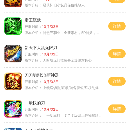
版本介绍：
经典怀旧小极品保值纯散人
帝王沉默
详情
开服时间：
10月/02日
版本介绍：
特色三职业，全新素材，5D特效，不卡图
新天下大乱无限刀
详情
开服时间：
10月/02日
版本介绍：
无暗坑无门槛装备全爆绝对良心
刀刀切割5%新神器
详情
开服时间：
10月/02日
版本介绍：
上线送切割/狂暴/装备保值/终极乱爆
最快的刀
详情
开服时间：
10月/02日
版本介绍：
一切靠打 ７７７级以上怪物爆终极