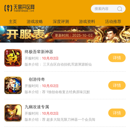
主页
游戏攻略
深度评测
游戏资料
活动推荐
更新时间：2025-10-02
终极吾辈新神器
详情
开服时间：
10月/02日
版本介绍：
三天合区自动挂机浑源渾源斩仙
创游传奇
详情
开服时间：
10月/02日
版本介绍：
荐 1独创命格复古经典原味沉默
九幽攻速专属
详情
开服时间：
10月/02日
版本介绍：
荐 超多大陆无限刀神器一个会员闯