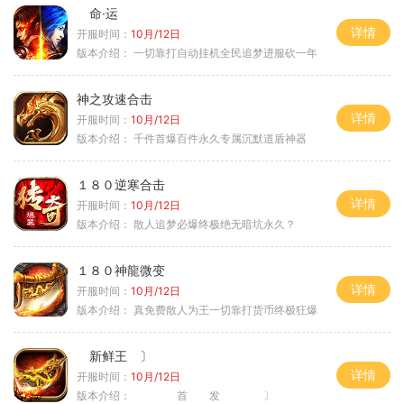
命·运
详情
开服时间：
10月/12日
版本介绍：
一切靠打自动挂机全民追梦进服砍一年
神之攻速合击
详情
开服时间：
10月/12日
版本介绍：
千件首爆百件永久专属沉默道盾神器
１８０逆寒合击
详情
开服时间：
10月/12日
版本介绍：
散人追梦必爆终极绝无暗坑永久？
１８０神龍微变
详情
开服时间：
10月/12日
版本介绍：
真免费散人为王一切靠打货币终极狂爆
新鲜王 〕
详情
开服时间：
10月/12日
版本介绍：
首 发 〕