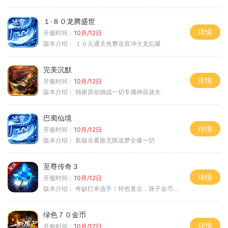
１·８０龙腾盛世
详情
开服时间：
10月/12日
版本介绍：
１０元通关免费送首冲火龙乱爆
完美沉默
详情
开服时间：
10月/12日
版本介绍：
独家原创挑战一切专属神器迷失
巴蜀仙境
详情
开服时间：
10月/12日
版本介绍：
新版全看脸无限追梦全爆一切
至尊传奇３
详情
开服时间：
10月/12日
版本介绍：
奇缺打米选手！特色复古，珠子金币释放珠子
绿色７０金币
详情
开服时间：
10月/12日