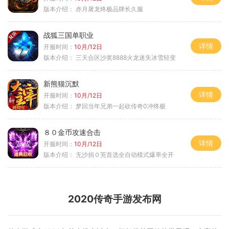
版本介绍：
赤月屠龙终极品牌长久服
战狐三国单职业
详情
开服时间：
10月/12日
版本介绍：
三天合区沙奖8888火龙迷失冰雪轻变
新熊猫沉默
详情
开服时间：
10月/12日
版本介绍：
梦回当年兄弟一起砍传奇0冲终极
８０金币攻速合击
详情
开服时间：
10月/12日
版本介绍：
无沙捐０茺首选全自动模式爆率全开
2020传奇手游发布网