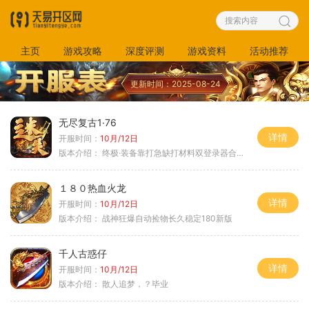
主页
游戏攻略
深度评测
游戏资料
活动推荐
更新时间：2025-08-24
无尽复古1·76
详情
开服时间：
10月/12日
版本介绍：
终极·装备靠打急缺打材料双登录器合区
１８０热血火龙
详情
开服时间：
10月/12日
版本介绍：
战神狂爆自动捡物长久稳定180新版
千人古惑仔
详情
开服时间：
10月/12日
版本介绍：
散人追梦，？毕业