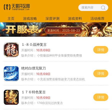
主页
游戏攻略
深度评测
游戏资料
活动推荐
更新时间：2025-08-23
１·８０战神复古
详情
开服时间：
10月/09日
版本介绍：
小怪爆战神剑甲全靠爆赞助免费领
绝对白缥无限刀
详情
开服时间：
10月/09日
版本介绍：
０充送顶赞送吸怪超变刀送变态挂机
１７６特色复古
详情
开服时间：
10月/09日
版本介绍：
176你没玩过的复古