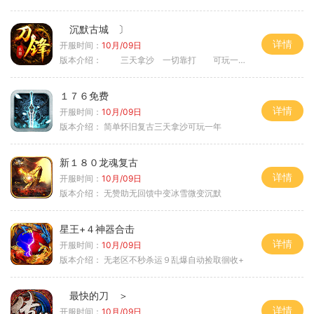
沉默古城 〕
详情
开服时间：
10月/09日
版本介绍：
三天拿沙 一切靠打 可玩一年 〉
１７６免费
详情
开服时间：
10月/09日
版本介绍：
简单怀旧复古三天拿沙可玩一年
新１８０龙魂复古
详情
开服时间：
10月/09日
版本介绍：
无赞助无回馈中变冰雪微变沉默
星王+４神器合击
详情
开服时间：
10月/09日
版本介绍：
无老区不秒杀运９乱爆自动捡取徊收+
最快的刀 ＞
详情
开服时间：
10月/09日