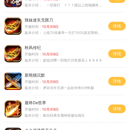
版本介绍：
一切靠打 ７７７级以上怪物爆终极 ＞
辣妹迷失无限刀
详情
开服时间：
10月/09日
版本介绍：
上线70倍爆率一天打1000真实赞助一夜终
秋风传纪
详情
开服时间：
10月/09日
版本介绍：
超低消费一切靠打沙奖最高１８８８８
新熊猫沉默
详情
开服时间：
10月/09日
版本介绍：
梦回当年兄弟一起砍传奇0冲终极
最终De世界
详情
开服时间：
10月/09日
版本介绍：
耐玩经典专属神器修仙佣兵