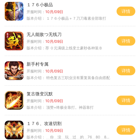
１７６小极品
详情
开服时间：
10月/09日
版本介绍：
１７６小极品＋７刀刀毒素全部靠打
无人能敌つ无线刀
详情
开服时间：
10月/09日
版本介绍：
荐 ０元满级上线变土豪秒各种装Ｂ
新手村专属
详情
开服时间：
10月/09日
版本介绍：
特色复古三职业没有重复装备自由搭配
复古微变沉默
详情
开服时间：
10月/09日
版本介绍：
顶赞+终极全靠打。神器靠打
１７６、攻速切割
详情
开服时间：
10月/09日
版本介绍：
﹍你﹍没﹍玩﹍过﹍的﹍76﹍80﹍85﹍＞