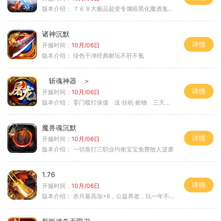
版本介绍：
７６８大极品超变专属暗黑化魔酒鬼微变合击火
诸神沉默
详情
开服时间：
10月/06日
版本介绍：
绿色干净经典耐玩不肝不氪
斩魂神器 ＞
详情
开服时间：
10月/06日
版本介绍：
零门槛打保值 送·挂机·捡物 三天合区＞
魔兽魂沉默
详情
开服时间：
10月/06日
版本介绍：
一切靠打三职业均衡宝宝免费散人逆袭
1.76
详情
开服时间：
10月/06日
版本介绍：
赤月最高加+6，公益养老，玩一年不腻，屠龙