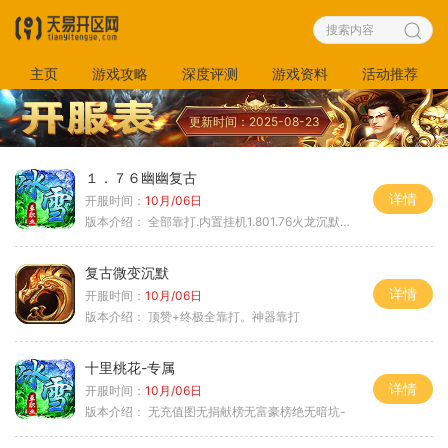
主页
游戏攻略
深度评测
游戏资料
活动推荐
更新时间：2025-08-23
１．７６幽幽复古
详情
开服时间：
10月/06日
版本介绍：
全部靠打.内置挂机1.801.76火龙沉默微变
复古微变沉默
详情
开服时间：
10月/06日
版本介绍：
顶赞+终极全靠打。神器靠打
十里桃花-专属
详情
开服时间：
10月/06日
版本介绍：
无充值图无捐献榜无富豪榜绝无暗坑-